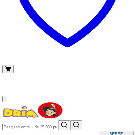
O meu carrinho
(
0
)
BEBÉ
E