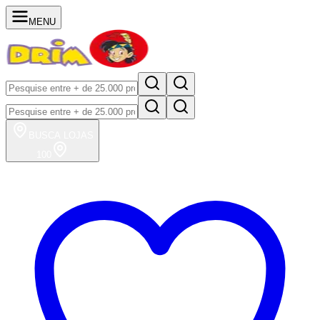
MENU
BUSCA
LOJAS
100