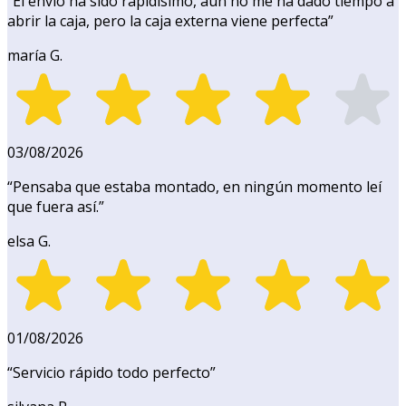
“
El envío ha sido rapidísimo, aún no me ha dado tiempo a
abrir la caja, pero la caja externa viene perfecta
”
maría G.
03/08/2026
“
Pensaba que estaba montado, en ningún momento leí
que fuera así.
”
elsa G.
01/08/2026
“
Servicio rápido todo perfecto
”