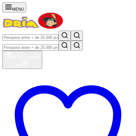
MENU
BUSCA
LOJAS
100