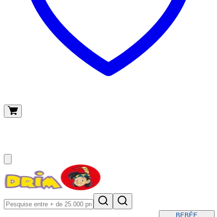
O meu carrinho
(
0
)
BEBÉ
E