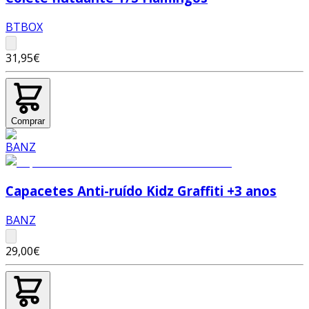
BTBOX
31,95€
Comprar
Capacetes Anti-ruído Kidz Graffiti +3 anos
BANZ
29,00€