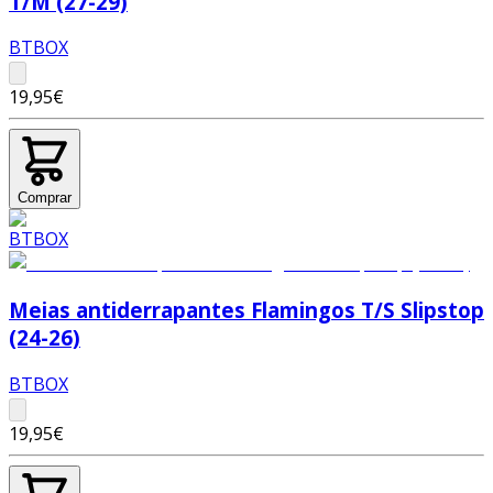
T/M (27-29)
BTBOX
19,95€
Comprar
Meias antiderrapantes Flamingos T/S Slipstop
(24-26)
BTBOX
19,95€