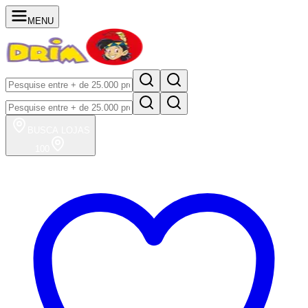
MENU
BUSCA
LOJAS
100