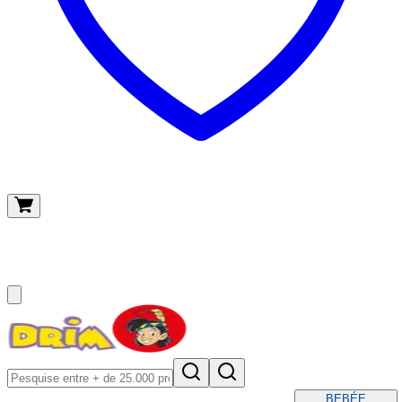
O meu carrinho
(
0
)
BEBÉ
E