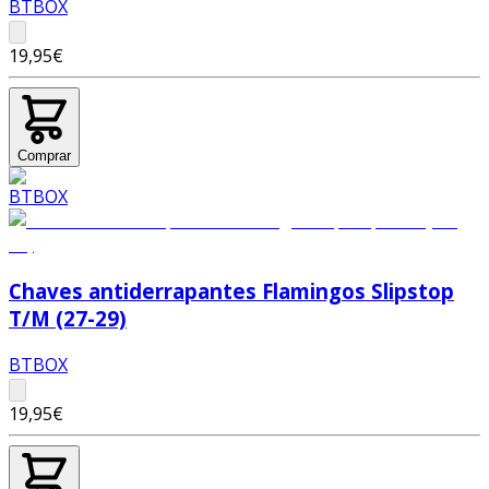
BTBOX
19,95€
Comprar
Chaves antiderrapantes Flamingos Slipstop
T/M (27-29)
BTBOX
19,95€