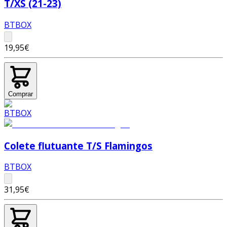
T/XS (21-23)
BTBOX
19,95€
Comprar
Colete flutuante T/S Flamingos
BTBOX
31,95€