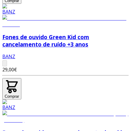
Comprar
Fones de ouvido Green Kid com
cancelamento de ruído +3 anos
BANZ
29,00€
Comprar