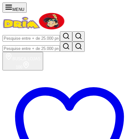
MENU
BUSCA
LOJAS
100