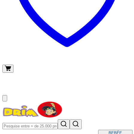
O meu carrinho
(
0
)
BEBÉ
E