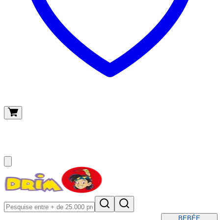
O meu carrinho
(
0
)
BEBÉ
E