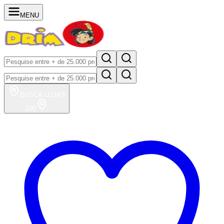
MENU
BUSCA
LOJAS
100