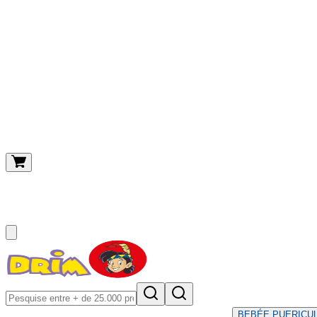
O meu carrinho
(
0
)
BEBÉ
E PUERICU