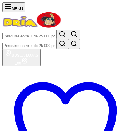
MENU
BUSCA
LOJAS
100