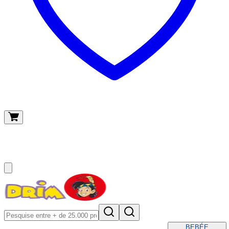
O meu carrinho
(
0
)
BEBÉ
E