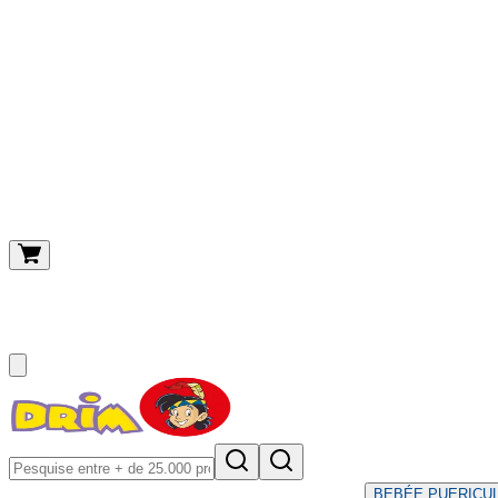
O meu carrinho
(
0
)
BEBÉ
E PUERICU