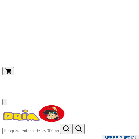
O meu carrinho
(
0
)
BEBÉ
E PUERICU