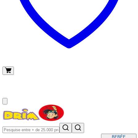
O meu carrinho
(
0
)
BEBÉ
E