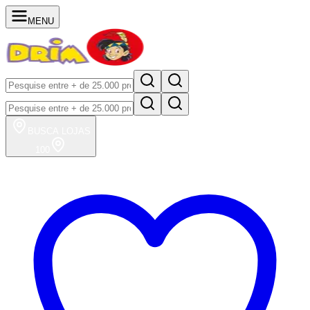
MENU
BUSCA
LOJAS
100