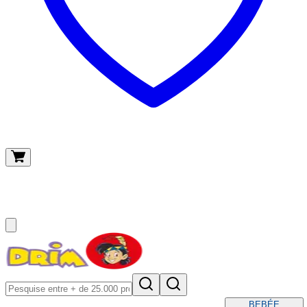
O meu carrinho
(
0
)
BEBÉ
E