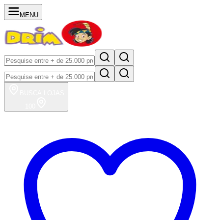
MENU
BUSCA
LOJAS
100