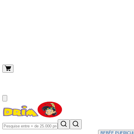
O meu carrinho
(
0
)
BEBÉ
E PUERICU