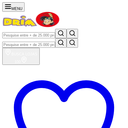
MENU
BUSCA
LOJAS
100