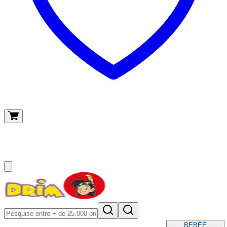
O meu carrinho
(
0
)
BEBÉ
E