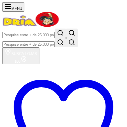
MENU
BUSCA
LOJAS
100