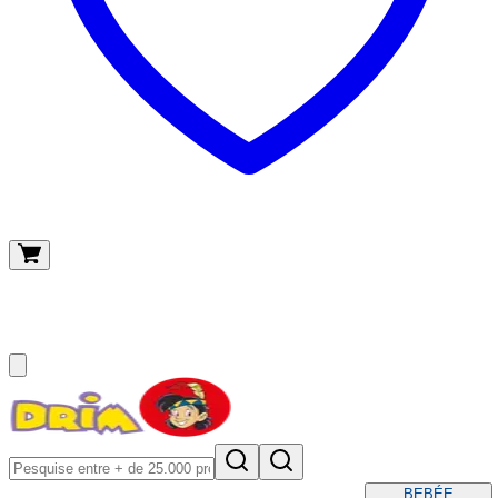
O meu carrinho
(
0
)
BEBÉ
E