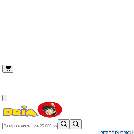
O meu carrinho
(
0
)
BEBÉ
E PUERICU