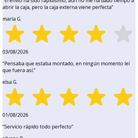
“
El envío ha sido rapidísimo, aún no me ha dado tiempo a
abrir la caja, pero la caja externa viene perfecta
”
maría G.
03/08/2026
“
Pensaba que estaba montado, en ningún momento leí
que fuera así.
”
elsa G.
01/08/2026
“
Servicio rápido todo perfecto
”