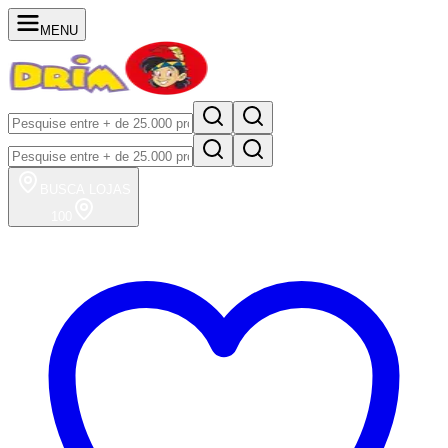
MENU
BUSCA
LOJAS
100