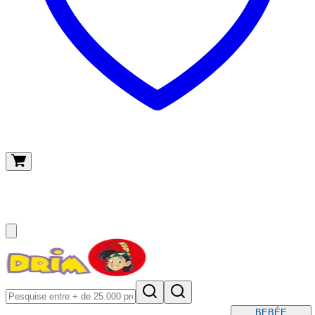
O meu carrinho
(
0
)
BEBÉ
E