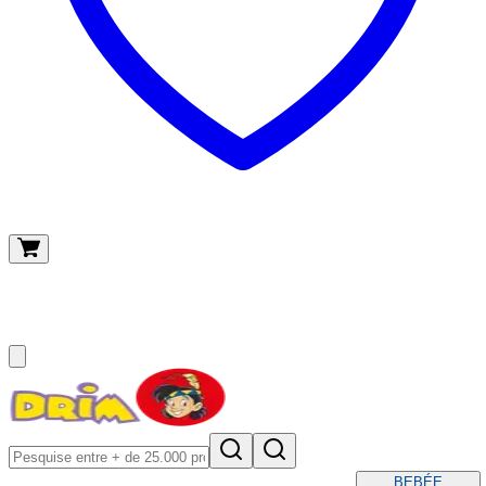
O meu carrinho
(
0
)
BEBÉ
E