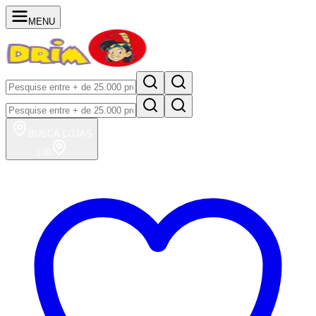
MENU
BUSCA
LOJAS
100