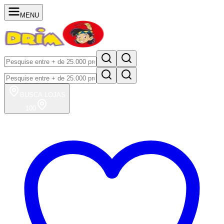
MENU
BUSCA
LOJAS
100