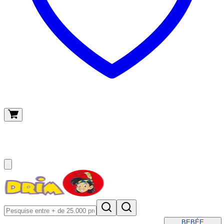
O meu carrinho
(
0
)
BEBÉ
E