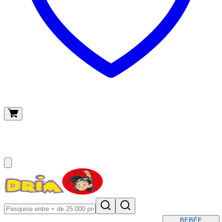
O meu carrinho
(
0
)
BEBÉ
E