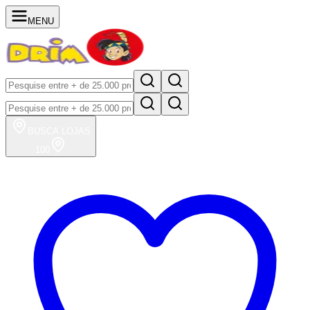
MENU
BUSCA
LOJAS
100