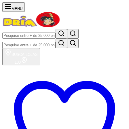
MENU
BUSCA
LOJAS
100