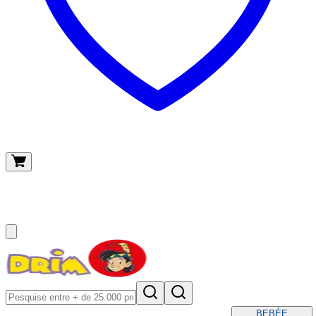
O meu carrinho
(
0
)
BEBÉ
E