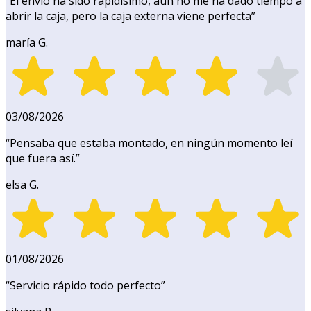
“
El envío ha sido rapidísimo, aún no me ha dado tiempo a
abrir la caja, pero la caja externa viene perfecta
”
maría G.
03/08/2026
“
Pensaba que estaba montado, en ningún momento leí
que fuera así.
”
elsa G.
01/08/2026
“
Servicio rápido todo perfecto
”