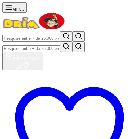
MENU
BUSCA
LOJAS
100