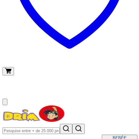
O meu carrinho
(
0
)
BEBÉ
E