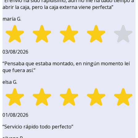
“
El envío ha sido rapidísimo, aún no me ha dado tiempo a
abrir la caja, pero la caja externa viene perfecta
”
maría G.
03/08/2026
“
Pensaba que estaba montado, en ningún momento leí
que fuera así.
”
elsa G.
01/08/2026
“
Servicio rápido todo perfecto
”