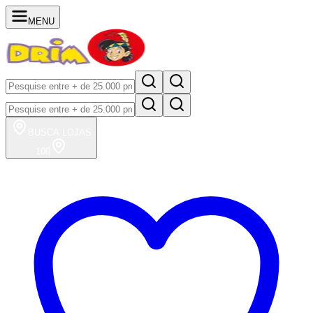
MENU
BUSCA
LOJAS
100