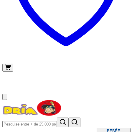
O meu carrinho
(
0
)
BEBÉ
E