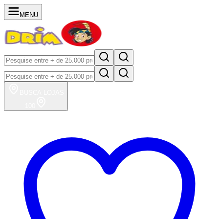
MENU
BUSCA
LOJAS
100