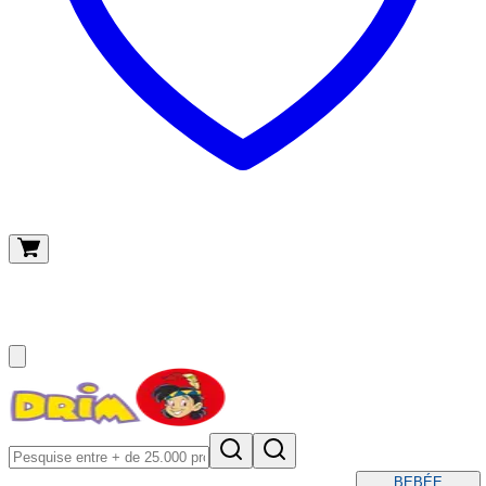
O meu carrinho
(
0
)
BEBÉ
E