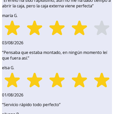
“
El envío ha sido rapidísimo, aún no me ha dado tiempo a
abrir la caja, pero la caja externa viene perfecta
”
maría G.
03/08/2026
“
Pensaba que estaba montado, en ningún momento leí
que fuera así.
”
elsa G.
01/08/2026
“
Servicio rápido todo perfecto
”