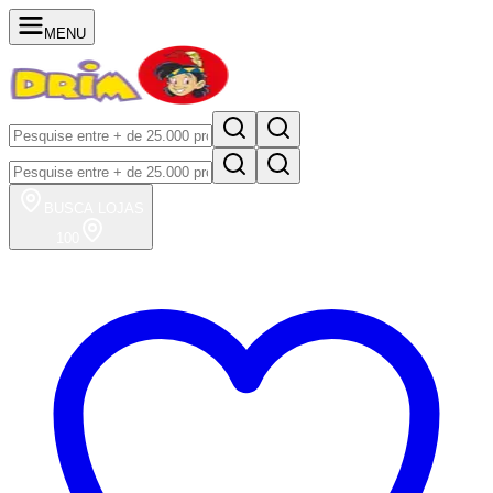
MENU
BUSCA
LOJAS
100