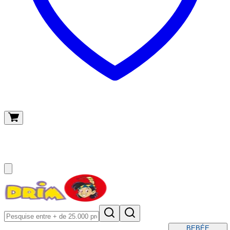
O meu carrinho
(
0
)
BEBÉ
E