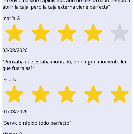
“
El envío ha sido rapidísimo, aún no me ha dado tiempo a
abrir la caja, pero la caja externa viene perfecta
”
maría G.
03/08/2026
“
Pensaba que estaba montado, en ningún momento leí
que fuera así.
”
elsa G.
01/08/2026
“
Servicio rápido todo perfecto
”