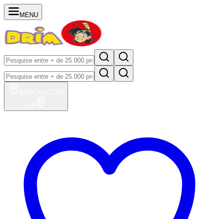
MENU
BUSCA
LOJAS
100