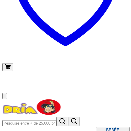
O meu carrinho
(
0
)
BEBÉ
E