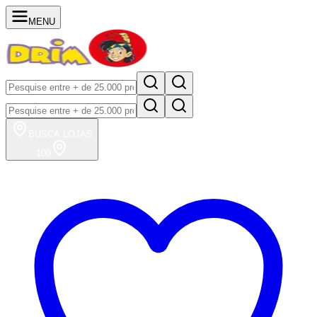
MENU
BUSCA
LOJAS
100