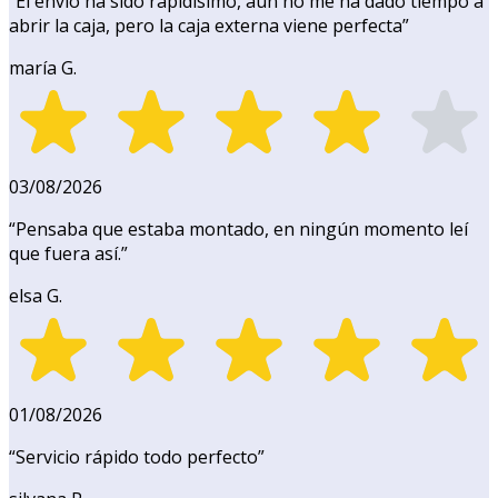
“
El envío ha sido rapidísimo, aún no me ha dado tiempo a
abrir la caja, pero la caja externa viene perfecta
”
maría G.
03/08/2026
“
Pensaba que estaba montado, en ningún momento leí
que fuera así.
”
elsa G.
01/08/2026
“
Servicio rápido todo perfecto
”