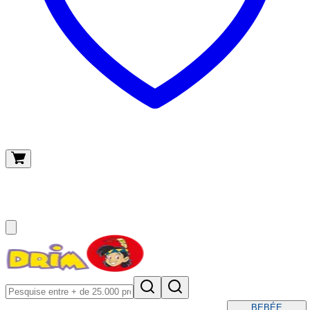
O meu carrinho
(
0
)
BEBÉ
E