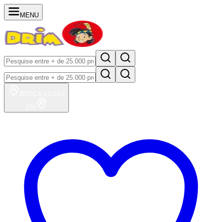
MENU
BUSCA
LOJAS
100