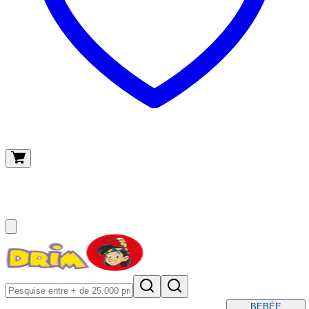
O meu carrinho
(
0
)
BEBÉ
E