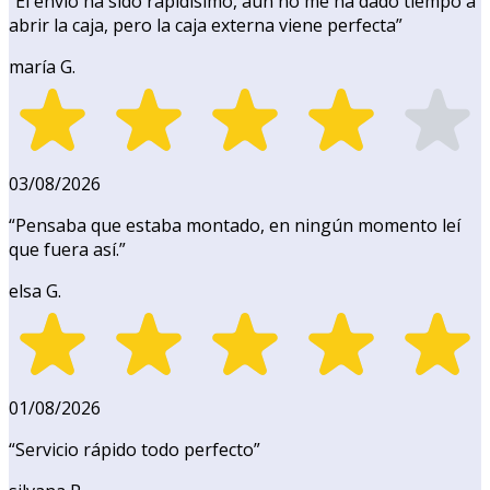
“
El envío ha sido rapidísimo, aún no me ha dado tiempo a
abrir la caja, pero la caja externa viene perfecta
”
maría G.
03/08/2026
“
Pensaba que estaba montado, en ningún momento leí
que fuera así.
”
elsa G.
01/08/2026
“
Servicio rápido todo perfecto
”