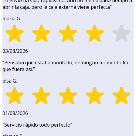
“
El envío ha sido rapidísimo, aún no me ha dado tiempo a
abrir la caja, pero la caja externa viene perfecta
”
maría G.
03/08/2026
“
Pensaba que estaba montado, en ningún momento leí
que fuera así.
”
elsa G.
01/08/2026
“
Servicio rápido todo perfecto
”