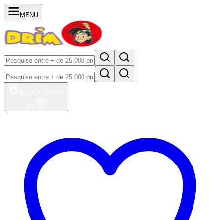
MENU
BUSCA
LOJAS
100