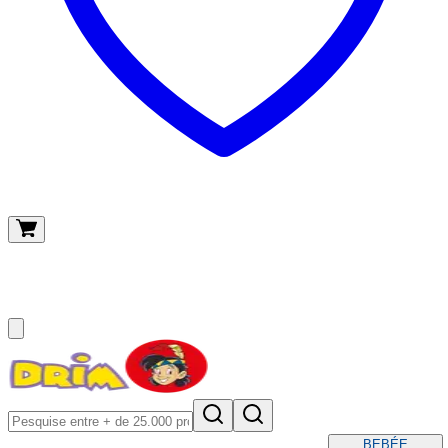
O meu carrinho
(
0
)
BEBÉ
E