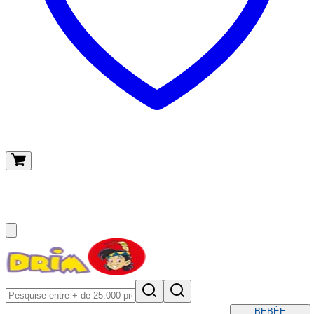
O meu carrinho
(
0
)
BEBÉ
E