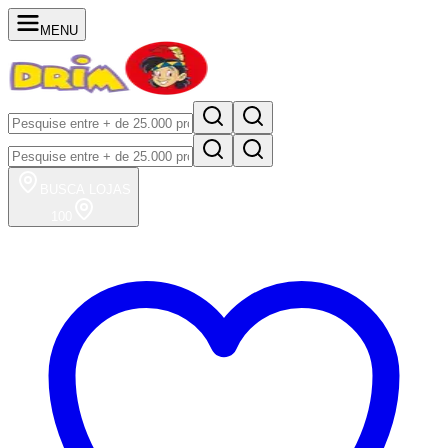
MENU
BUSCA
LOJAS
100