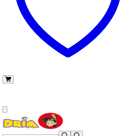
O meu carrinho
(
0
)