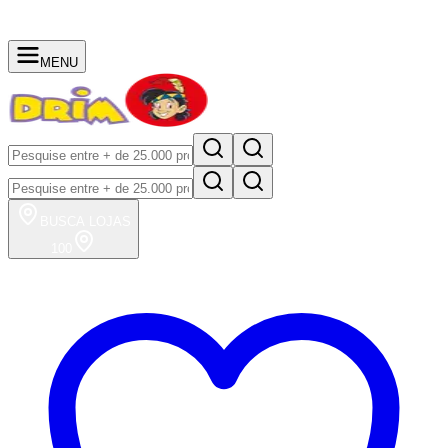
MENU
BUSCA
LOJAS
100