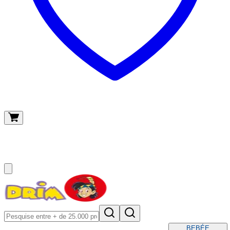
O meu carrinho
(
0
)
BEBÉ
E