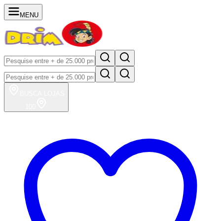
MENU
BUSCA
LOJAS
100