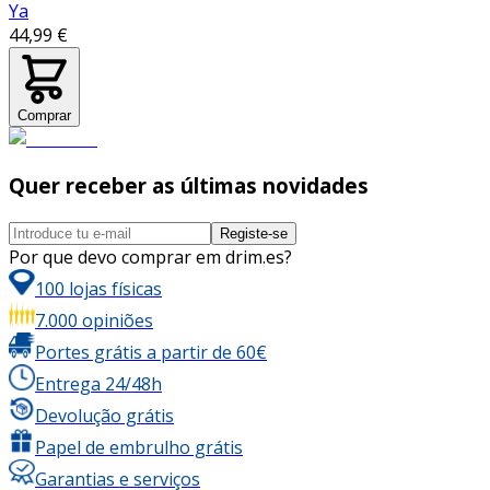
Ya
44,99 €
Comprar
Quer receber as últimas novidades
Registe-se
Por que devo comprar em drim.es?
100 lojas físicas
7.000 opiniões
Portes grátis a partir de 60€
Entrega 24/48h
Devolução grátis
Papel de embrulho grátis
Garantias e serviços