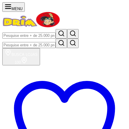
MENU
BUSCA
LOJAS
100