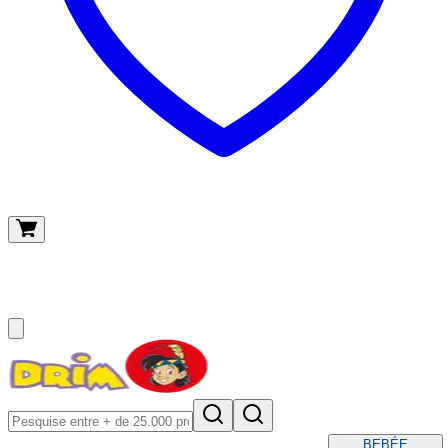
O meu carrinho
(
0
)
BEBÉ
E