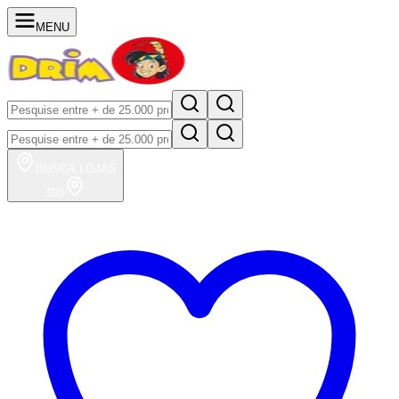
MENU
BUSCA
LOJAS
100