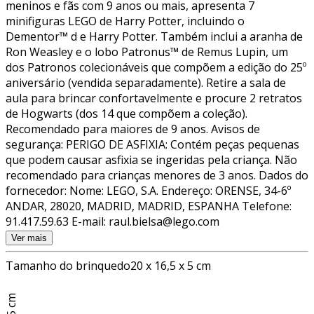
meninos e fãs com 9 anos ou mais, apresenta 7
minifiguras LEGO de Harry Potter, incluindo o
Dementor™ d e Harry Potter. Também inclui a aranha de
Ron Weasley e o lobo Patronus™ de Remus Lupin, um
dos Patronos colecionáveis que compõem a edição do 25º
aniversário (vendida separadamente). Retire a sala de
aula para brincar confortavelmente e procure 2 retratos
de Hogwarts (dos 14 que compõem a coleção).
Recomendado para maiores de 9 anos. Avisos de
segurança: PERIGO DE ASFIXIA: Contém peças pequenas
que podem causar asfixia se ingeridas pela criança. Não
recomendado para crianças menores de 3 anos. Dados do
fornecedor: Nome: LEGO, S.A. Endereço: ORENSE, 34-6º
ANDAR, 28020, MADRID, MADRID, ESPANHA Telefone:
91.417.59.63 E-mail: raul.bielsa@lego.com
Ver mais
Tamanho do brinquedo
20 x 16,5 x 5 cm
11,5 cm