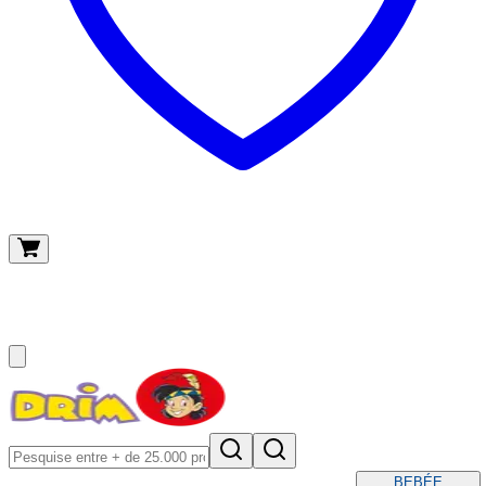
O meu carrinho
(
0
)
BEBÉ
E