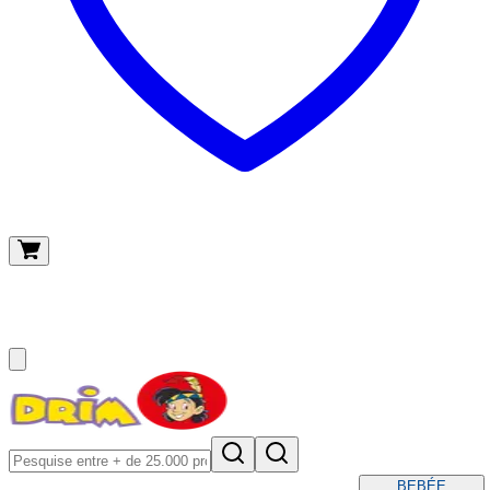
O meu carrinho
(
0
)
BEBÉ
E