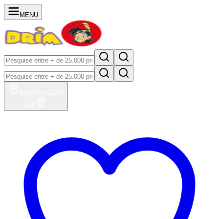
MENU
BUSCA
LOJAS
100