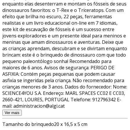
enquanto elas desenterram e montam os fósseis de seus
dinossauros favoritos: o T-Rex e o Triceratops. Com um
efeito que brilha no escuro, 22 peças, ferramentas
realistas e um livro educacional on-line em 7 idiomas,
este kit de escavação de fósseis é um sucesso entre
jovens exploradores e um presente ideal para meninos e
meninas que amam dinossauros e aventuras. Deixe que
as crianças aprendam, descubram e se divirtam enquanto
brincam: este é o brinquedo de dinossauro com que todo
pequeno paleontólogo sonha! Recomendado para
maiores de 6 anos. Avisos de segurança: PERIGO DE
ASFIXIA: Contém peças pequenas que podem causar
asfixia se ingeridas pela criança. Não recomendado para
crianças menores de 3 anos. Dados do fornecedor: Nome:
SCIENCE4YOU S.A. Endereço: MARL SPACES CC02 E CC03,
2660-421, LOURES, PORTUGAL Telefone: 912796342 E-
mail: administracion@algi.cat
Ver mais
Tamanho do brinquedo
20 x 16,5 x 5 cm