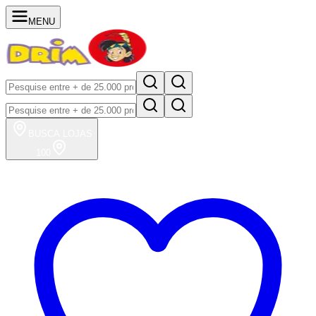
MENU
BUSCA
LOJAS
100