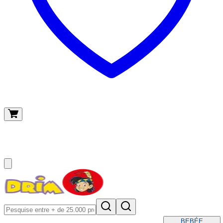
O meu carrinho
(
0
)
BEBÉ
E