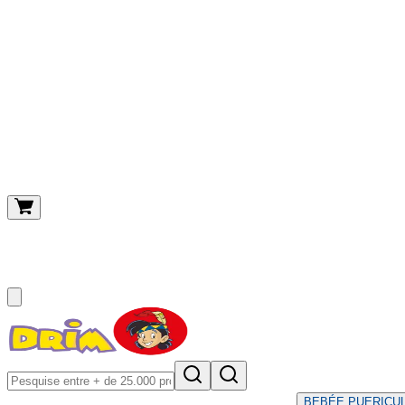
O meu carrinho
(
0
)
BEBÉ
E PUERICU