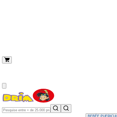
O meu carrinho
(
0
)
BEBÉ
E PUERICU