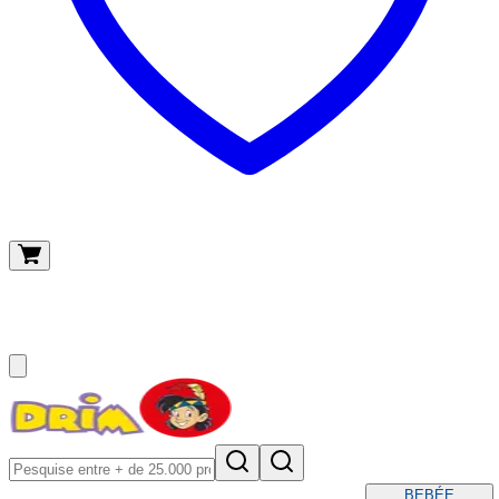
O meu carrinho
(
0
)
BEBÉ
E