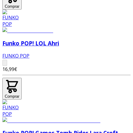
Comprar
Funko POP! LOL Ahri
FUNKO POP
16,99€
Comprar
Funko POP! Games Tomb Rider Lara Croft