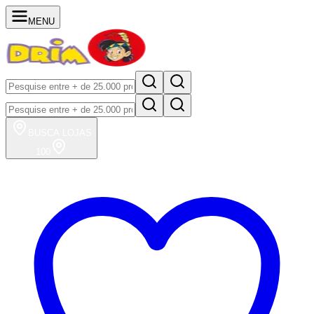
MENU
BUSCA
LOJAS
100