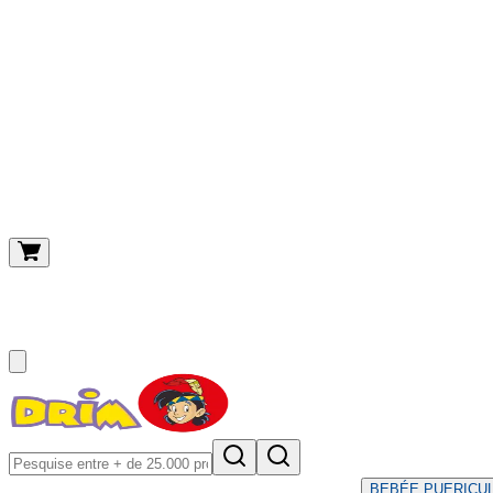
O meu carrinho
(
0
)
BEBÉ
E PUERICU