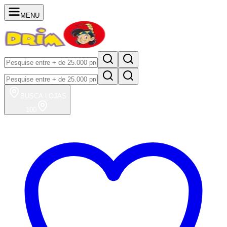
MENU
BUSCA
LOJAS
100