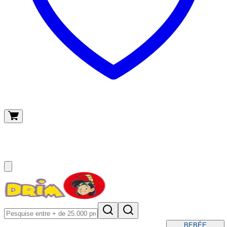
O meu carrinho
(
0
)
BEBÉ
E