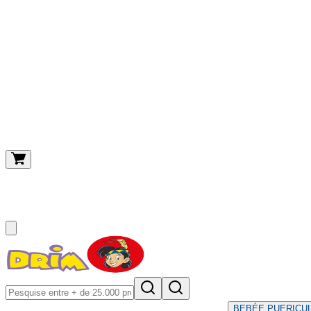
O meu carrinho
(
0
)
BEBÉ
E PUERICU