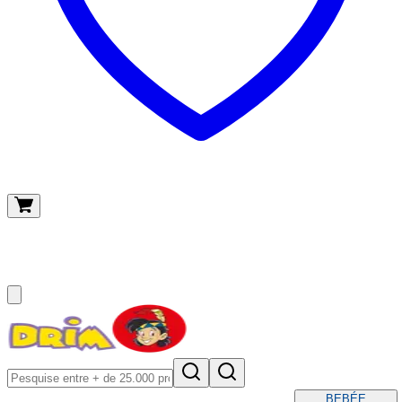
O meu carrinho
(
0
)
BEBÉ
E