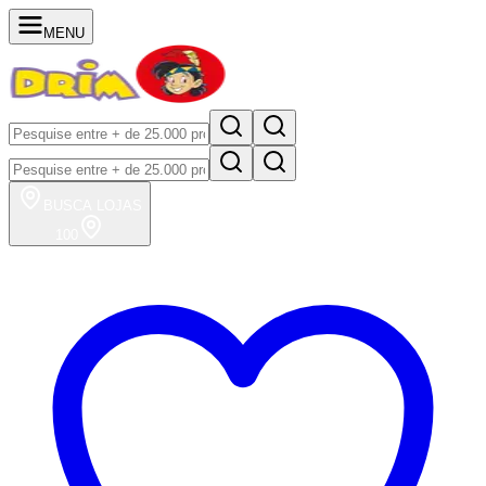
MENU
BUSCA
LOJAS
100