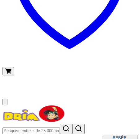
O meu carrinho
(
0
)
BEBÉ
E