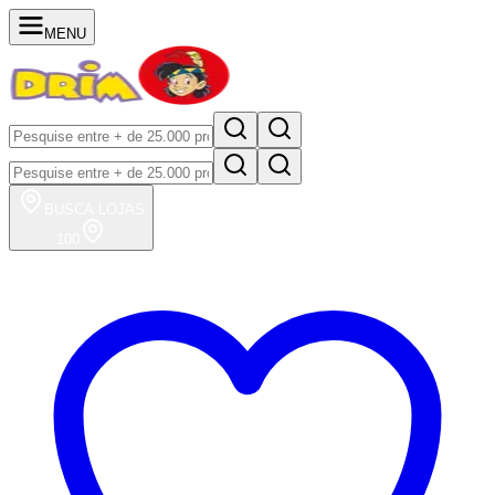
MENU
BUSCA
LOJAS
100