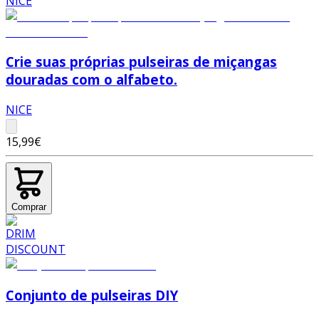
Crie suas próprias pulseiras de miçangas
douradas com o alfabeto.
NICE
15,99€
Comprar
Conjunto de pulseiras DIY