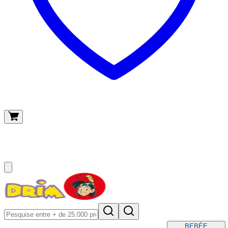
O meu carrinho
(
0
)
BEBÉ
E