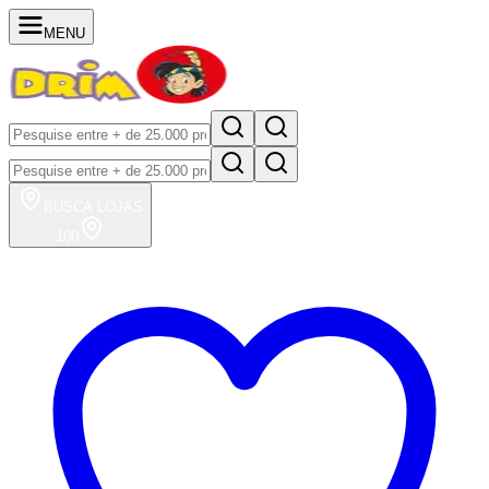
MENU
BUSCA
LOJAS
100