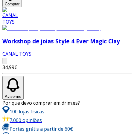
Comprar
Workshop de joias Style 4 Ever Magic Clay
CANAL TOYS
34,99€
Avise-me
Por que devo comprar em drim.es?
100 lojas físicas
7.000 opiniões
Portes grátis a partir de 60€