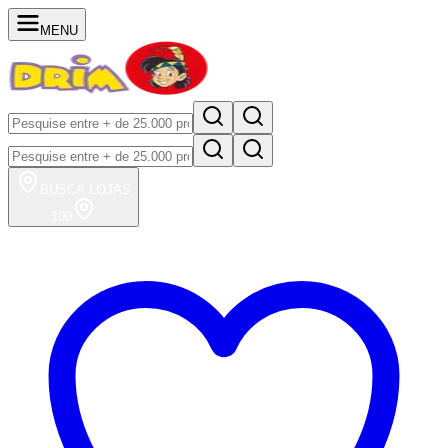
MENU
BUSCA
LOJAS
100