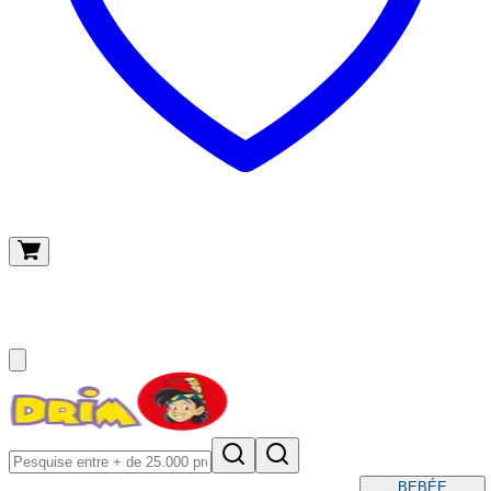
O meu carrinho
(
0
)
BEBÉ
E