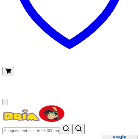
O meu carrinho
(
0
)
BEBÉ
E