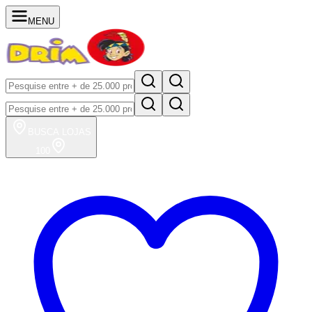
MENU
BUSCA
LOJAS
100