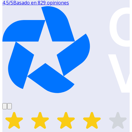
4,5
/5
Basado en
829
opiniones