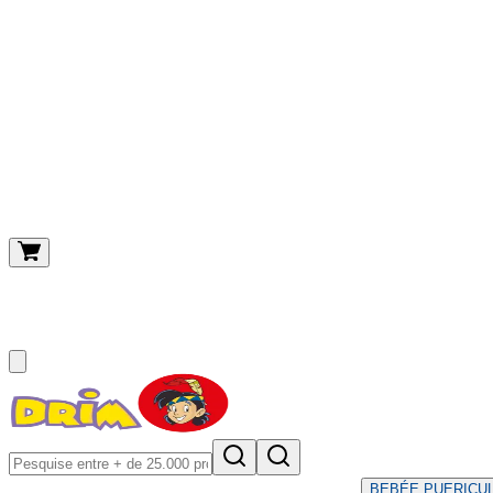
O meu carrinho
(
0
)
BEBÉ
E PUERICU