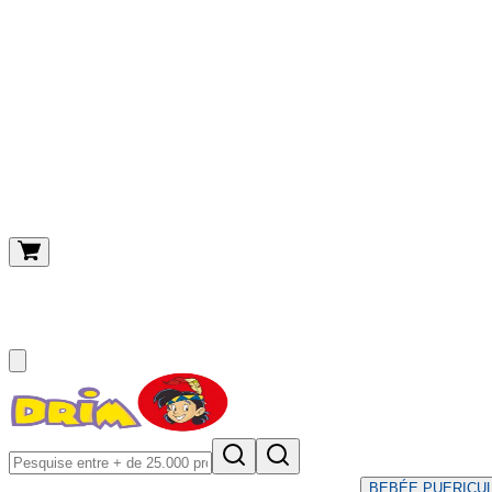
O meu carrinho
(
0
)
BEBÉ
E PUERICU