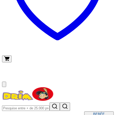
O meu carrinho
(
0
)
BEBÉ
E