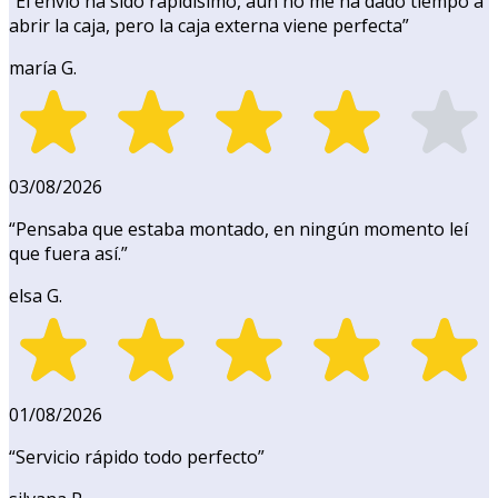
“
El envío ha sido rapidísimo, aún no me ha dado tiempo a
abrir la caja, pero la caja externa viene perfecta
”
maría G.
03/08/2026
“
Pensaba que estaba montado, en ningún momento leí
que fuera así.
”
elsa G.
01/08/2026
“
Servicio rápido todo perfecto
”