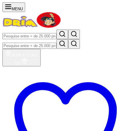
MENU
BUSCA
LOJAS
100