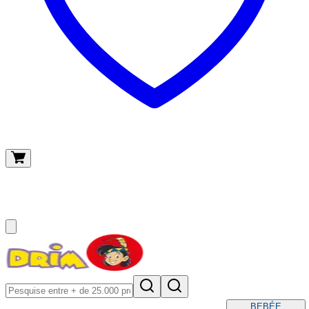
O meu carrinho
(
0
)
BEBÉ
E