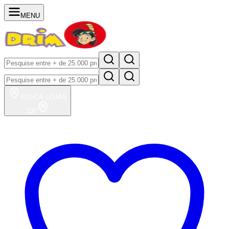
MENU
BUSCA
LOJAS
100