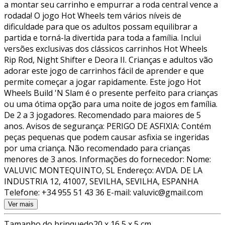
a montar seu carrinho e empurrar a roda central vence a
rodada! O jogo Hot Wheels tem vários níveis de
dificuldade para que os adultos possam equilibrar a
partida e torná-la divertida para toda a família. Inclui
versões exclusivas dos clássicos carrinhos Hot Wheels
Rip Rod, Night Shifter e Deora II. Crianças e adultos vão
adorar este jogo de carrinhos fácil de aprender e que
permite começar a jogar rapidamente. Este jogo Hot
Wheels Build 'N Slam é o presente perfeito para crianças
ou uma ótima opção para uma noite de jogos em família.
De 2 a 3 jogadores. Recomendado para maiores de 5
anos. Avisos de segurança: PERIGO DE ASFIXIA: Contém
peças pequenas que podem causar asfixia se ingeridas
por uma criança. Não recomendado para crianças
menores de 3 anos. Informações do fornecedor: Nome:
VALUVIC MONTEQUINTO, SL Endereço: AVDA. DE LA
INDUSTRIA 12, 41007, SEVILHA, SEVILHA, ESPANHA
Telefone: +34 955 51 43 36 E-mail: valuvic@gmail.com
Ver mais
Tamanho do brinquedo
20 x 16,5 x 5 cm